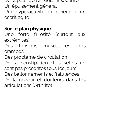
De la peur, de l'anxiété, insécurité
Un épuisement général
Une hyperactivité en général et un
esprit agité
Sur le plan physique
Une forte frilosité (surtout aux
extrémités)
Des tensions musculaires, des
crampes
Des problème de circulation
De la constipation (Les selles ne
sont pas présentes tous les jours)
Des ballonnements et flatulences
De la raideur et douleurs dans les
articulations (Arthrite)
Des maux de dos, surtout dans les
lombaires
Coloration foncée des selles, de la
peau, des cernes
Une peau et des cheveux secs
Des démeangaisons
Des tremblements, palpitations,