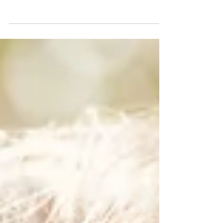
gestes ayurvédiques… mais seul celui qui se fie à
son intuition, à son ressenti et à la conscience du
corps qu’il touche, offrira une expérience
transformante. Parce qu’un massage
ayurvédique, ce n’est pas une recette, c’est une
alchimie. Les fondamentaux de la formation
massage ayurvédique L’ayurvéda ne se contente
pas de techniques ou de protocoles. C’est une
science de la conscience, une invitation à
écouter au-delà des protocole