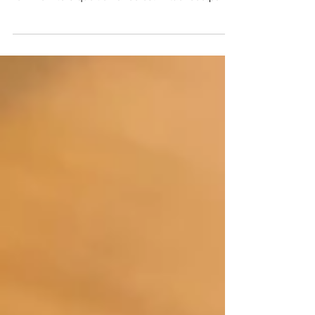
Ménopause avec l'Ayurveda
L'Ayurveda considère la ménopause comme le
début d'une nouvelle étape dans la vie d'une
femme. Alors que l'enfance est influencée par
le...