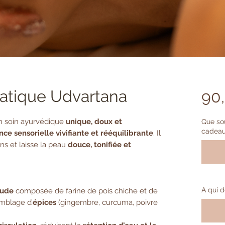
atique Udvartana
90
n soin ayurvédique
unique, doux et
Que sou
cadeau
ce sensorielle vivifiante et rééquilibrante
. Il
ens et laisse la peau
douce, tonifiée et
A qui d
aude
composée de farine de pois chiche et de
emblage d’
épices
(gingembre, curcuma, poivre