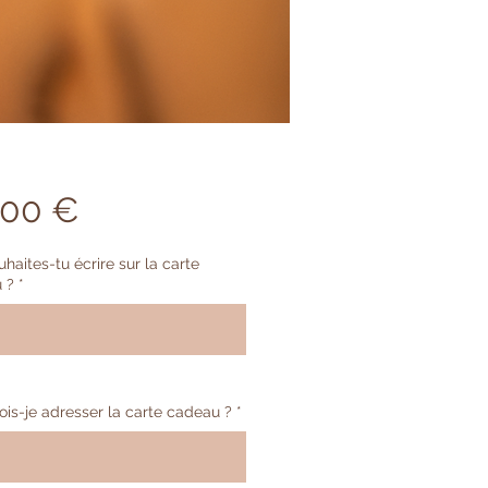
Prix
,00 €
haites-tu écrire sur la carte
 ?
*
0/100
ois-je adresser la carte cadeau ?
*