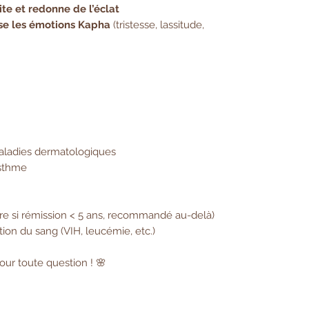
lite et redonne de l’éclat
nise les émotions Kapha
(tristesse, lassitude,
aladies dermatologiques
asthme
ire si rémission < 5 ans, recommandé au-delà)
ion du sang (VIH, leucémie, etc.)
our toute question ! 🌸