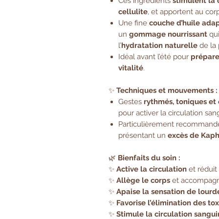
Ces ingrédients
stimulent la 
cellulite
, et apportent au co
Une fine
couche d’huile ada
un
gommage nourrissant
qui
l’
hydratation naturelle
de la 
Idéal avant l’été pour
prépare
vitalité
.
✨
Techniques et mouvements :
Gestes
rythmés, toniques et
pour activer la circulation sa
Particulièrement recommand
présentant un
excès de Kap
🌿
Bienfaits du soin :
✨
Active la circulation
et réduit
✨
Allège le corps
et accompagne
✨
Apaise la sensation de lourd
✨
Favorise l’élimination des to
✨
Stimule la circulation sangu