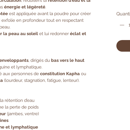
circulation
, réduisent la
rétention d’eau et la
rps
énergie et légèreté
.
ptée
est appliquée avant la poudre pour créer
Quanti
 exfolie en profondeur tout en respectant
peau.
r la peau au soleil
et lui redonner
éclat et
 enveloppants
, dirigés du
bas vers le haut
nguine et lymphatique.
é aux personnes de
constitution Kapha
ou
ha
(lourdeur, stagnation, fatigue, lenteur).
 la rétention d’eau
 la perte de poids
eur
(jambes, ventre)
xines
ine et lymphatique