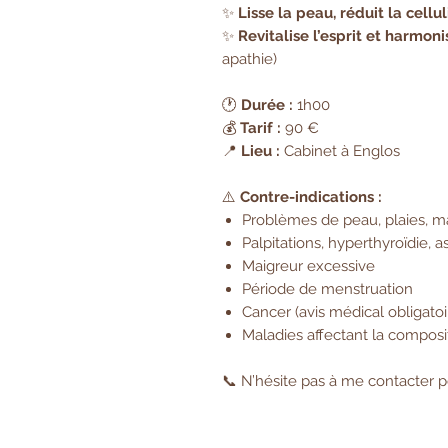
✨
Lisse la peau, réduit la cellu
✨
Revitalise l’esprit et harmo
apathie)
🕐
Durée :
1h00
💰
Tarif :
90 €
📍
Lieu :
Cabinet à Englos
⚠️
Contre-indications :
Problèmes de peau, plaies, m
Palpitations, hyperthyroïdie, 
Maigreur excessive
Période de menstruation
Cancer (avis médical obligato
Maladies affectant la composit
📞 N’hésite pas à me contacter p