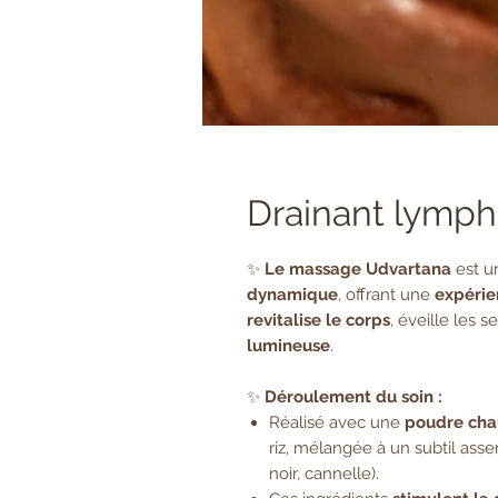
Drainant lymph
✨
Le massage Udvartana
est u
dynamique
, offrant une
expérien
revitalise le corps
, éveille les s
lumineuse
.
✨
Déroulement du soin :
Réalisé avec une
poudre ch
riz, mélangée à un subtil ass
noir, cannelle).